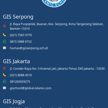
GIS Serpong
Jl. Raya Puspiptek, Buaran, Kec. Serpong, Kota Tangerang Selatan,
Banten-15310
(021) 7587 0770
0815 5988 9152
humas@gisserpong.sch.id
GIS Jakarta
Jl. Condet Raya No. 5 Kramat Jati, Jakarta Timur, DKI Jakarta - 13530
(021) 8088 4510
081292929275
gischool@global-islamic.com
GIS Jogja